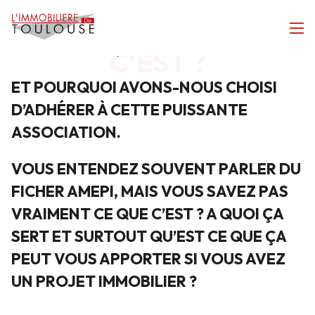
LE FICHIER AMEPI :
LE FICHIER AMEPI : QU’EST-CE
QU’EST-CE QUE
QUE C’EST ?
C’EST ?
ET POURQUOI AVONS-NOUS CHOISI
D’ADHÉRER À CETTE PUISSANTE
ASSOCIATION.
VOUS ENTENDEZ SOUVENT PARLER DU
FICHER AMEPI, MAIS VOUS SAVEZ PAS
VRAIMENT CE QUE C’EST ? A QUOI ÇA
SERT ET SURTOUT QU’EST CE QUE ÇA
PEUT VOUS APPORTER SI VOUS AVEZ
UN PROJET IMMOBILIER ?