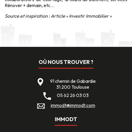
Rénover + demain, etc…
Source et inspiration : Article « Investir Immobilier »
OÙ NOUS TROUVER ?
91 chemin de Gabardie
31 200 Toulouse
05 62 26 03 03
immodt@immodt.com
IMMODT