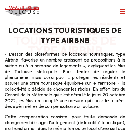
À TOULOUSE, LES
RÈGLES CHANGENT
À TOULOUSE, LES RÈGLES
POUR RÉGULER LES
CHANGENT POUR RÉGULER LES
LOCATIONS
LOCATIONS TOURISTIQUES DE
TOURISTIQUES DE
TYPE AIRBNB
TYPE AIRBNB
« L’essor des
plateformes de locations touristiques, type
Airbnb
, favorise un nombre croissant de propositions à la
nuitée ou à la semaine de logements », expliquent les élus
de
Toulouse Métropole
. Pour tenter de réguler le
phénomène, mais aussi pour « protéger les résidents et
assurer une offre touristique équilibrée sur le territoire », la
collectivité a décidé de changer les règles. En effet, lors du
Conseil de la Métropole qui s’est déroulé le jeudi 20 octobre
2022, les élus ont adopté une mesure qui consiste à créer
des « périmètres de compensation » à Toulouse.
Cette compensation consiste, pour toute demande de
changement d’usage d’un logement (de locatif à touristique),
« à transformer dans le même temps un local d’une surface