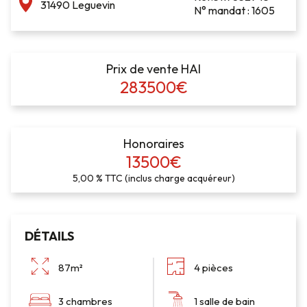
31490 Leguevin
N° mandat : 1605
Prix de vente HAI
283500€
Honoraires
13500€
5,00 % TTC (inclus charge acquéreur)
DÉTAILS
87m²
4 pièces
3 chambres
1 salle de bain