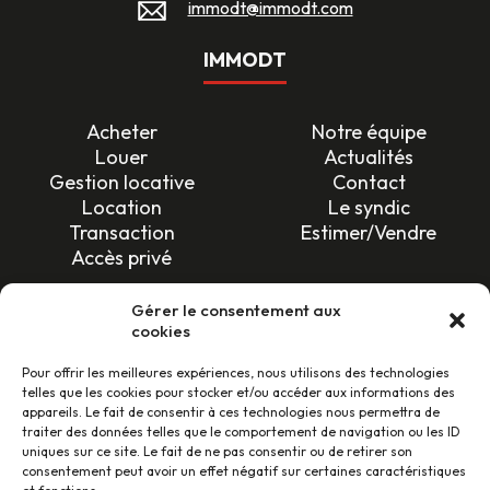
immodt@immodt.com
IMMODT
Acheter
Notre équipe
Louer
Actualités
Gestion locative
Contact
Location
Le syndic
Transaction
Estimer/Vendre
Accès privé
SUIVEZ-NOUS !
Gérer le consentement aux
cookies
Pour offrir les meilleures expériences, nous utilisons des technologies
telles que les cookies pour stocker et/ou accéder aux informations des
appareils. Le fait de consentir à ces technologies nous permettra de
traiter des données telles que le comportement de navigation ou les ID
uniques sur ce site. Le fait de ne pas consentir ou de retirer son
LES AVIS CLIENTS
consentement peut avoir un effet négatif sur certaines caractéristiques