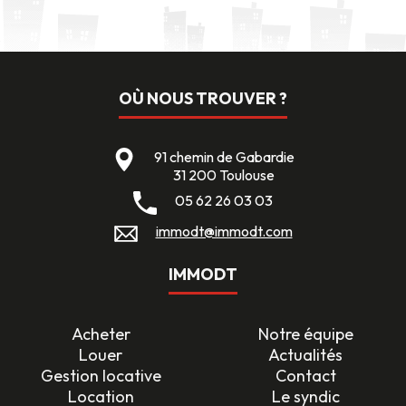
OÙ NOUS TROUVER ?
91 chemin de Gabardie
31 200 Toulouse
05 62 26 03 03
immodt@immodt.com
IMMODT
Acheter
Notre équipe
Louer
Actualités
Gestion locative
Contact
Location
Le syndic