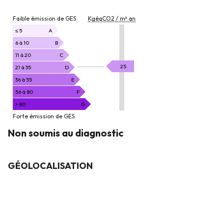
EMISSION
Faible émission de GES
KgéqCO2 / m².an
DE
GAZ
≤ 5
A
À
6 à 10
B
EFFET
11 à 20
C
DE
KgéqCO2
25
21 à 35
D
SERRE
/
36 à 55
E
m².an
56 à 80
F
> 80
G
Forte émission de GES
Non soumis au diagnostic
GÉOLOCALISATION