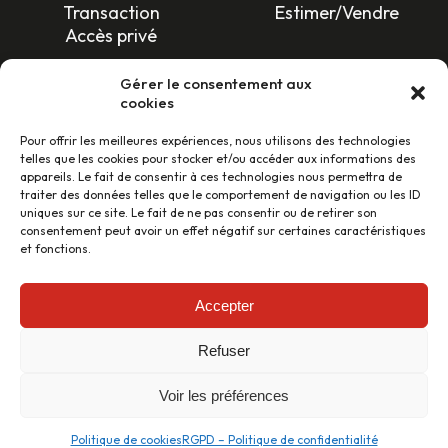
Transaction
Estimer/Vendre
Accès privé
SUIVEZ-NOUS !
Gérer le consentement aux
cookies
Pour offrir les meilleures expériences, nous utilisons des technologies
telles que les cookies pour stocker et/ou accéder aux informations des
appareils. Le fait de consentir à ces technologies nous permettra de
traiter des données telles que le comportement de navigation ou les ID
uniques sur ce site. Le fait de ne pas consentir ou de retirer son
LES AVIS CLIENTS
consentement peut avoir un effet négatif sur certaines caractéristiques
et fonctions.
46 avis
Accepter
Refuser
Conception et réalisation :
cleverdev.fr
–
Mentions légales
–
Politique de confidentialité
–
Tarifs et prestations
Voir les préférences
Copyright © Immobilière de Toulouse 2024 – All rights
reserved
Politique de cookies
RGPD – Politique de confidentialité