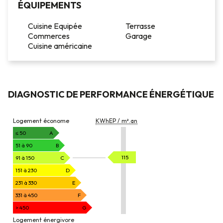
ÉQUIPEMENTS
Cuisine Equipée
Terrasse
Commerces
Garage
Cuisine américaine
DIAGNOSTIC DE PERFORMANCE ÉNERGÉTIQUE
DIAGNOSTIC
Logement économe
KWhEP / m².an
DE
PERFORMANCE
≤ 50
A
ÉNERGÉTIQUE
51 à 90
B
KWhEP
115
91 à 150
C
/
151 à 230
D
m².an
231 à 330
E
331 à 450
F
> 450
G
Logement énergivore