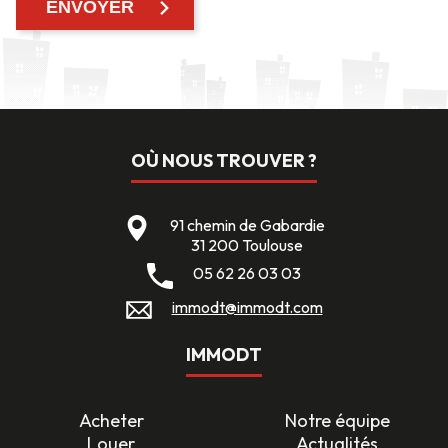
OÙ NOUS TROUVER ?
91 chemin de Gabardie
31 200 Toulouse
05 62 26 03 03
immodt@immodt.com
IMMODT
Acheter
Notre équipe
Louer
Actualités