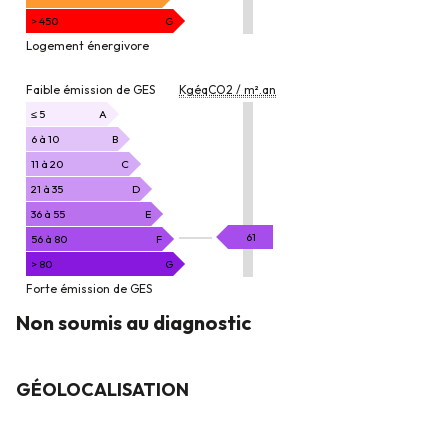
> 450
G
Logement énergivore
EMISSION
Faible émission de GES
KgéqCO2 / m².an
DE
GAZ
≤ 5
A
À
6 à 10
B
EFFET
11 à 20
C
DE
21 à 35
D
SERRE
36 à 55
E
KgéqCO2
61
56 à 80
F
/
> 80
G
m².an
Forte émission de GES
Non soumis au diagnostic
GÉOLOCALISATION