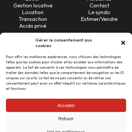
Gestion locative
Contact
Location
Le syndic
Transaction
Estimer/Vendre
Accès privé
SUIVEZ-NOUS !
Gérer le consentement aux
cookies
Pour offrir les meilleures expériences, nous utilisons des technologies
telles que les cookies pour stocker et/ou accéder aux informations des
appareils. Le fait de consentir à ces technologies nous permettra de
traiter des données telles que le comportement de navigation ou les ID
uniques sur ce site. Le fait de ne pas consentir ou de retirer son
LES AVIS CLIENTS
consentement peut avoir un effet négatif sur certaines caractéristiques
et fonctions.
46 avis
Accepter
Refuser
Conception et réalisation :
cleverdev.fr
–
Mentions légales
–
Politique de confidentialité
–
Tarifs et prestations
Voir les préférences