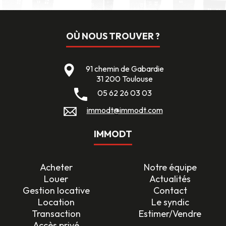
OÙ NOUS TROUVER ?
91 chemin de Gabardie
31 200 Toulouse
05 62 26 03 03
immodt@immodt.com
IMMODT
Acheter
Notre équipe
Louer
Actualités
Gestion locative
Contact
Location
Le syndic
Transaction
Estimer/Vendre
Accès privé