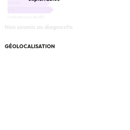
56 à 80
F
> 80
G
Forte émission de GES
Non soumis au diagnostic
GÉOLOCALISATION