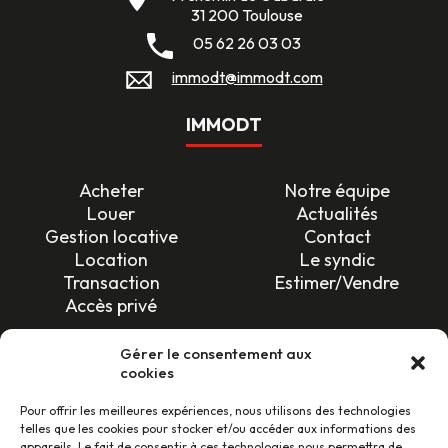
31 200 Toulouse
05 62 26 03 03
immodt@immodt.com
IMMODT
Acheter
Notre équipe
Louer
Actualités
Gestion locative
Contact
Location
Le syndic
Transaction
Estimer/Vendre
Accès privé
SUIVEZ-NOUS !
Gérer le consentement aux
cookies
Pour offrir les meilleures expériences, nous utilisons des technologies
telles que les cookies pour stocker et/ou accéder aux informations des
appareils. Le fait de consentir à ces technologies nous permettra de