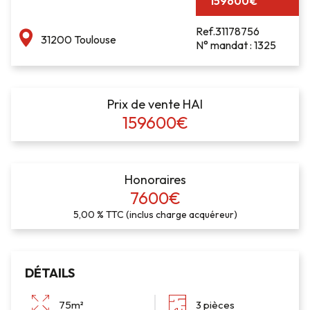
159600€
Ref.31178756
31200 Toulouse
N° mandat : 1325
Prix de vente HAI
159600€
Honoraires
7600€
5,00 % TTC (inclus charge acquéreur)
DÉTAILS
75m²
3 pièces