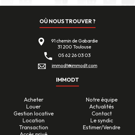
OÙ NOUS TROUVER ?
91 chemin de Gabardie
31 200 Toulouse
05 62 26 03 03
immodt@immodt.com
IMMODT
Acheter
Notre équipe
Louer
Actualités
Gestion locative
Contact
Location
Le syndic
Transaction
Estimer/Vendre
Accès privé