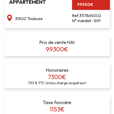
APPARTEMENT
99300€
Ref.3117865002
31500 Toulouse
N° mandat : 1691
Prix de vente HAI
99300€
Honoraires
7300€
7,93 % TTC (inclus charge acquéreur)
Taxe foncière
1153€