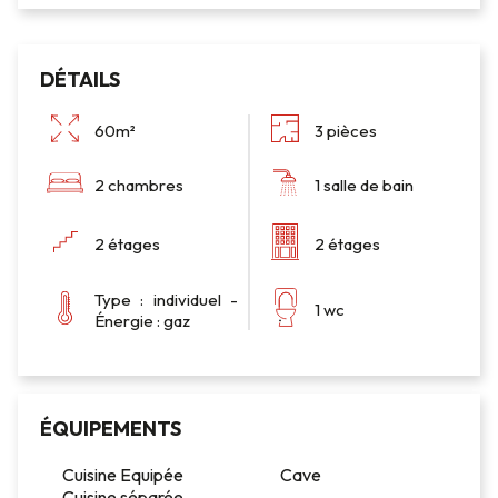
DÉTAILS
60m²
3 pièces
2 chambres
1 salle de bain
2 étages
2 étages
Type : individuel -
1 wc
Énergie : gaz
ÉQUIPEMENTS
Cuisine Equipée
Cave
Cuisine séparée