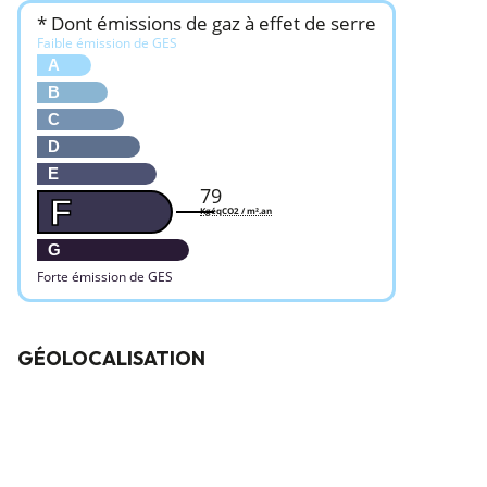
* Dont émissions de gaz à effet de serre
Faible émission de GES
A
B
C
D
E
79
F
KgéqCO2 / m².an
G
Forte émission de GES
GÉOLOCALISATION