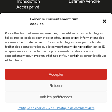
Transaction
Estimer/Vendre
Accès privé
SUIVEZ-NOUS !
Gérer le consentement aux
cookies
Pour offrir les meilleures expériences, nous utilisons des technologies
telles que les cookies pour stocker et/ou accéder aux informations des
appareils. Le fait de consentir à ces technologies nous permettra de
traiter des données telles que le comportement de navigation ou les ID
uniques sur ce site. Le fait de ne pas consentir ou de retirer son
LES AVIS CLIENTS
consentement peut avoir un effet négatif sur certaines caractéristiques
et fonctions.
46 avis
Accepter
Refuser
Conception et réalisation :
cleverdev.fr
–
Mentions légales
–
Politique de confidentialité
–
Tarifs et prestations
Voir les préférences
Copyright © Immobilière de Toulouse 2024 – All rights
reserved
Politique de cookies
RGPD – Politique de confidentialité