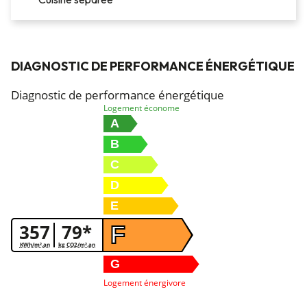
DIAGNOSTIC DE PERFORMANCE ÉNERGÉTIQUE
Diagnostic de performance énergétique
Logement économe
A
B
C
D
E
357
79*
F
KWh/m².an
kg CO2/m².an
G
Logement énergivore