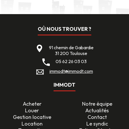
OÙ NOUS TROUVER ?
91 chemin de Gabardie
31 200 Toulouse
05 62 26 03 03
immodt@immodt.com
IMMODT
Acheter
Notre équipe
Louer
Actualités
Gestion locative
Contact
Location
Le syndic