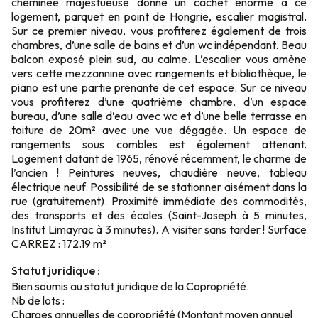
cheminée majestueuse donne un cachet énorme à ce
logement, parquet en point de Hongrie, escalier magistral.
Sur ce premier niveau, vous profiterez également de trois
chambres, d’une salle de bains et d’un wc indépendant. Beau
balcon exposé plein sud, au calme. L’escalier vous amène
vers cette mezzannine avec rangements et bibliothèque, le
piano est une partie prenante de cet espace. Sur ce niveau
vous profiterez d’une quatrième chambre, d’un espace
bureau, d’une salle d’eau avec wc et d’une belle terrasse en
toiture de 20m² avec une vue dégagée. Un espace de
rangements sous combles est également attenant.
Logement datant de 1965, rénové récemment, le charme de
l’ancien ! Peintures neuves, chaudière neuve, tableau
électrique neuf. Possibilité de se stationner aisément dans la
rue (gratuitement). Proximité immédiate des commodités,
des transports et des écoles (Saint-Joseph à 5 minutes,
Institut Limayrac à 3 minutes). A visiter sans tarder ! Surface
CARREZ : 172.19 m²
Statut juridique :
Bien soumis au statut juridique de la Copropriété.
Nb de lots :
Charges annuelles de copropriété (Montant moyen annuel