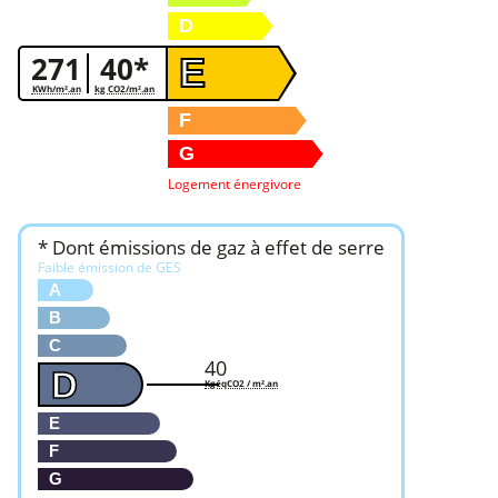
D
271
40*
E
KWh/m².an
kg CO2/m².an
F
G
Logement énergivore
* Dont émissions de gaz à effet de serre
Faible émission de GES
A
B
C
40
D
KgéqCO2 / m².an
E
F
G