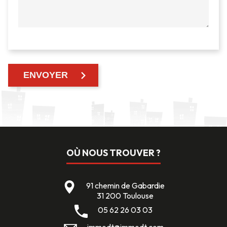
OÙ NOUS TROUVER ?
91 chemin de Gabardie
31 200 Toulouse
05 62 26 03 03
immodt@immodt.com