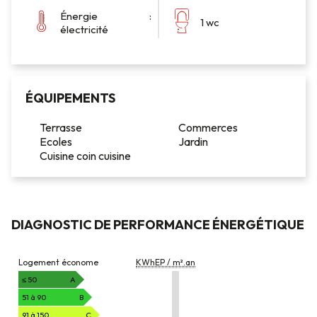
Énergie :
1 wc
électricité
ÉQUIPEMENTS
Terrasse
Commerces
Ecoles
Jardin
Cuisine coin cuisine
DIAGNOSTIC DE PERFORMANCE ÉNERGÉTIQUE
DIAGNOSTIC
Logement économe
KWhEP / m².an
DE
PERFORMANCE
≤ 50
A
ÉNERGÉTIQUE
51 à 90
B
91 à 150
C