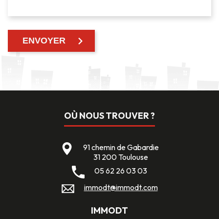
OÙ NOUS TROUVER ?
91 chemin de Gabardie
31 200 Toulouse
05 62 26 03 03
immodt@immodt.com
IMMODT