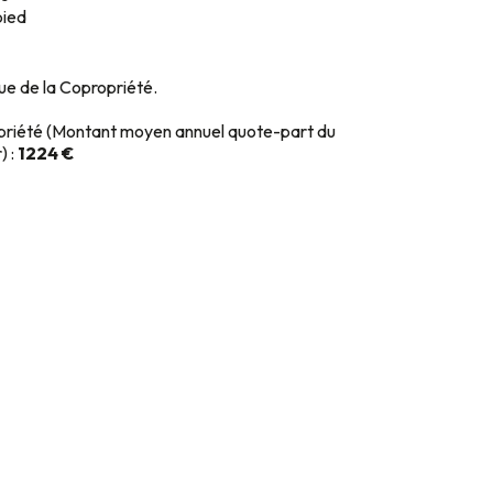
ied
que de la Copropriété.
priété (Montant moyen annuel quote-part du
) :
1224 €