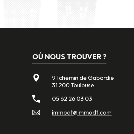
OÙ NOUS TROUVER ?
91 chemin de Gabardie
31 200 Toulouse
05 62 26 03 03
immodt@immodt.com