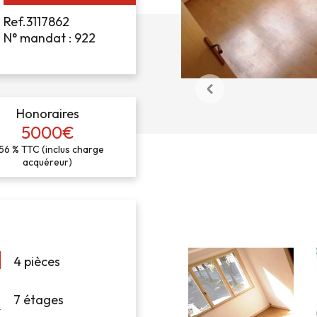
Ref.3117862
N° mandat : 922
Honoraires
5000€
56 % TTC (inclus charge
acquéreur)
4 pièces
7 étages