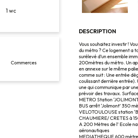
1 wc
DESCRIPTION
Vous souhaitez investir ! Vo
du métro ? Ce logement a t
surélevé d’un ensemble immo
Commerces
200mètres du métro. Un app
en annexe sur le même palie
comme suit : Une entrée dé
coulissant derrière entrée)
une qui communique par une po
prévoir des travaux. Surfa
METRO Station ‘JOLIMONT
BUS arrêt ‘Jolimont’ 350 mè
VELOTOULOUSE station ‘B
CHAUMIERE/ CRETES à 15
A 200 Mètres de l’ Ecole na
aéronautiques
MEDIATHEQUE 600 mètre