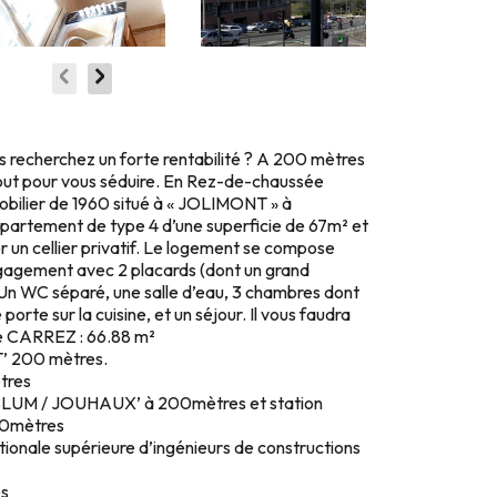
us recherchez un forte rentabilité ? A 200 mètres
out pour vous séduire. En Rez-de-chaussée
bilier de 1960 situé à « JOLIMONT » à
artement de type 4 d’une superficie de 67m² et
r un cellier privatif. Le logement se compose
gagement avec 2 placards (dont un grand
. Un WC séparé, une salle d’eau, 3 chambres dont
rte sur la cuisine, et un séjour. Il vous faudra
ce CARREZ : 66.88 m²
’ 200 mètres.
tres
LUM / JOUHAUX’ à 200mètres et station
0mètres
tionale supérieure d’ingénieurs de constructions
s