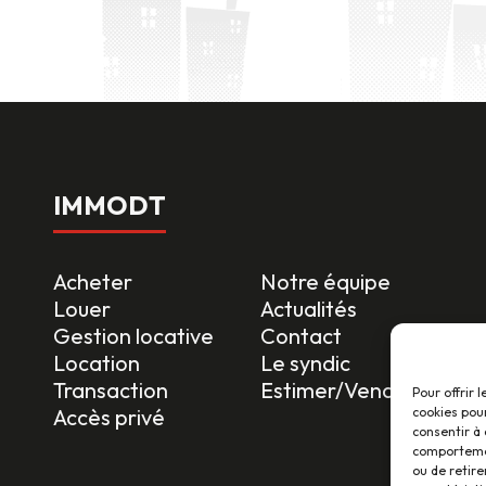
IMMODT
Acheter
Notre équipe
Louer
Actualités
Gestion locative
Contact
Location
Le syndic
Transaction
Estimer/Vendre
Pour offrir 
cookies pour
Accès privé
consentir à 
comportement
ou de retire