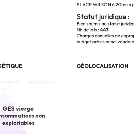
PLACE WILSON à 20mn à p
Statut juridique :
Bien soumis au statut juridi
Nb de lots :
443
Charges annuelles de copro
budget prévisionnel vendeur
GÉTIQUE
GÉOLOCALISATION
ON
ssion de GES
KgéqCO2 / m².an
A
B
C
GES vierge
D
nsommations non
E
exploitables
F