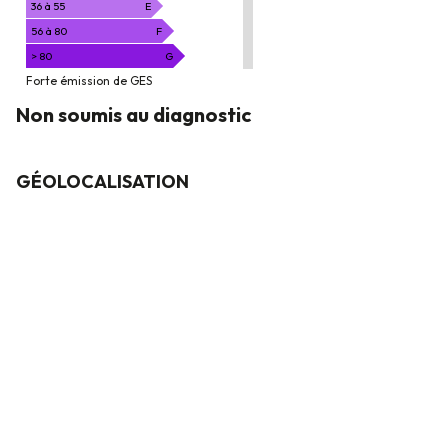
/
36 à 55
E
m².an
56 à 80
F
> 80
G
Forte émission de GES
Non soumis au diagnostic
GÉOLOCALISATION