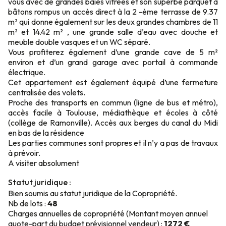
vous avec de grandes baies vitrées et son superbe parquet à
bâtons rompus un accès direct à la 2 -ème terrasse de 9.37
m² qui donne également sur les deux grandes chambres de 11
m² et 14.42 m² , une grande salle d’eau avec douche et
meuble double vasques et un WC séparé.
Vous profiterez également d’une grande cave de 5 m²
environ et d’un grand garage avec portail à commande
électrique.
Cet appartement est également équipé d’une fermeture
centralisée des volets.
Proche des transports en commun (ligne de bus et métro),
accès facile à Toulouse, médiathèque et écoles à côté
(collège de Ramonville). Accès aux berges du canal du Midi
en bas de la résidence
Les parties communes sont propres et il n’y a pas de travaux
à prévoir.
A visiter absolument
Statut juridique :
Bien soumis au statut juridique de la Copropriété.
Nb de lots :
48
Charges annuelles de copropriété (Montant moyen annuel
quote-part du budget prévisionnel vendeur) :
1272 €