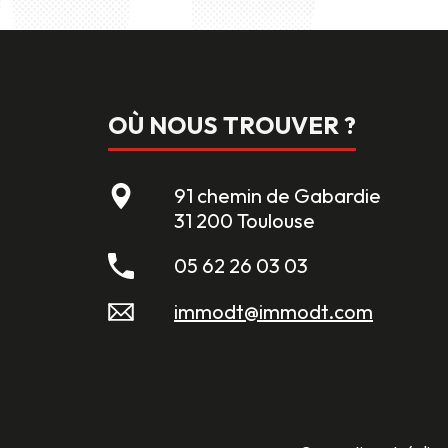
OÙ NOUS TROUVER ?
91 chemin de Gabardie
31 200 Toulouse
05 62 26 03 03
immodt@immodt.com