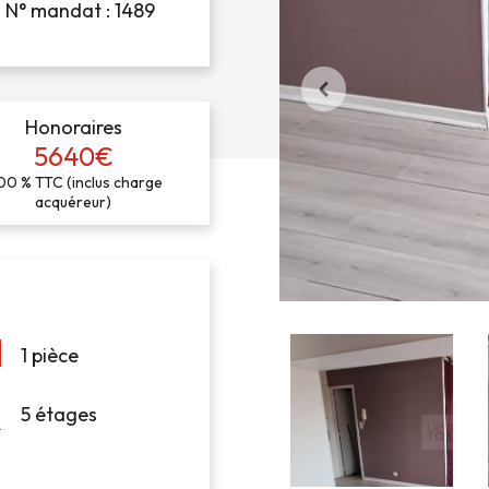
N° mandat : 1489
Honoraires
5640€
00 % TTC (inclus charge
acquéreur)
1 pièce
5 étages