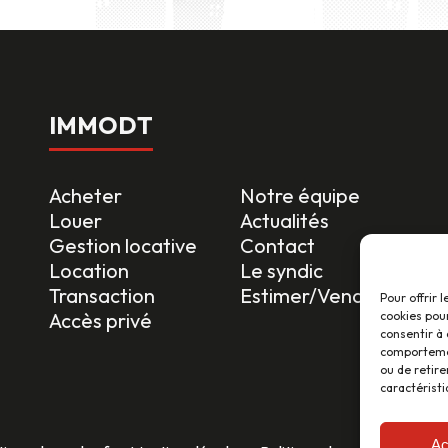
IMMODT
Acheter
Notre équipe
Louer
Actualités
Gestion locative
Contact
Location
Le syndic
Transaction
Estimer/Vendre
Pour offrir 
cookies pour
Accès privé
consentir à 
comportement
ou de retire
caractéristi
Ac