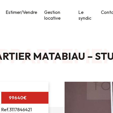
Estimer/Vendre
Gestion
Le
Cont
locative
syndic
PPARTEME
RTIER MATABIAU – ST
99640€
Ref.3117846421