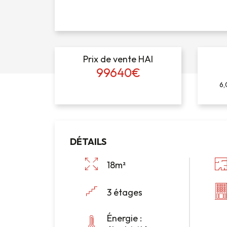
Prix de vente HAI
99640€
6,
DÉTAILS
18m²
3 étages
Énergie :