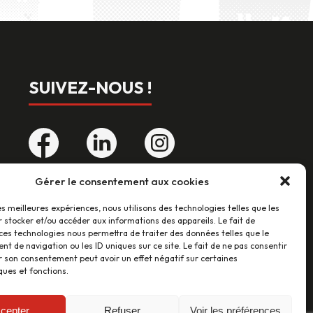
SUIVEZ-NOUS !
Gérer le consentement aux cookies
LES AVIS CLIENTS
les meilleures expériences, nous utilisons des technologies telles que les
 stocker et/ou accéder aux informations des appareils. Le fait de
ces technologies nous permettra de traiter des données telles que le
46 avis
 de navigation ou les ID uniques sur ce site. Le fait de ne pas consentir
r son consentement peut avoir un effet négatif sur certaines
ques et fonctions.
cepter
Refuser
Voir les préférences