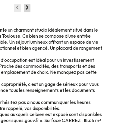
nte un charmant studio idéalement situé dans le
à Toulouse. Ce bien se compose d’une entrée
ble. Un séjour lumineux offrant un espace de vie
onctionnel et bien agencé. Un placard de rangement
 d’occupation est idéal pour un investissement
. Proche des commodités, des transports et des
un emplacement de choix. Ne manquez pas cette
 copropriété, c’est un gage de sérieux pour vous
ence tous les renseignements et les documents
 n’hésitez pas à nous communiquer les heures
re rappelé, vos disponibilités.
isques auxquels ce bien est exposé sont disponibles
w.georisques.gouv.fr ». Surface CARREZ : 18.65 m²