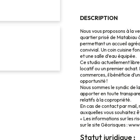
DESCRIPTION
Nous vous proposons à la ve
quartier prisé de Matabiau 
permettant un accueil agréa
convivial. Un coin cuisine f
et une salle d’eau équipée.
Ce studio actuellement libre
locatif ou un premier achat
commerces, il bénéficie d’
opportunité !
Nous sommes le syndic de la
apporter en toute transpar
relatifs à la copropriété.
En cas de contact par mail,
auxquelles vous souhaitez êt
« Les informations sur les r
sur le site Géorisques : ww
Statut juridique :