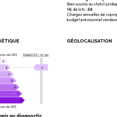
Bien soumis au statut juridi
Nb de lots :
26
Charges annuelles de copro
budget prévisionnel vendeur
GÉTIQUE
GÉOLOCALISATION
ON
ssion de GES
KgéqCO2 / m².an
A
KgéqCO2
6
B
/
C
m².an
D
E
F
G
sion de GES
mis au diagnostic