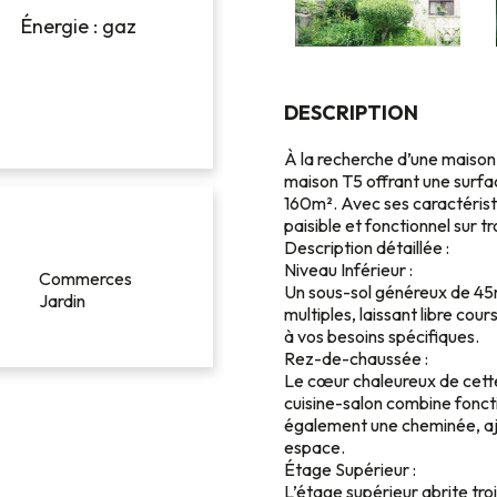
Énergie : gaz
DESCRIPTION
À la recherche d’une maison
maison T5 offrant une surfac
160m². Avec ses caractérist
paisible et fonctionnel sur tr
Description détaillée :
Niveau Inférieur :
Commerces
Un sous-sol généreux de 45
Jardin
multiples, laissant libre cou
à vos besoins spécifiques.
Rez-de-chaussée :
Le cœur chaleureux de cett
cuisine-salon combine foncti
également une cheminée, aj
espace.
Étage Supérieur :
L’étage supérieur abrite tro