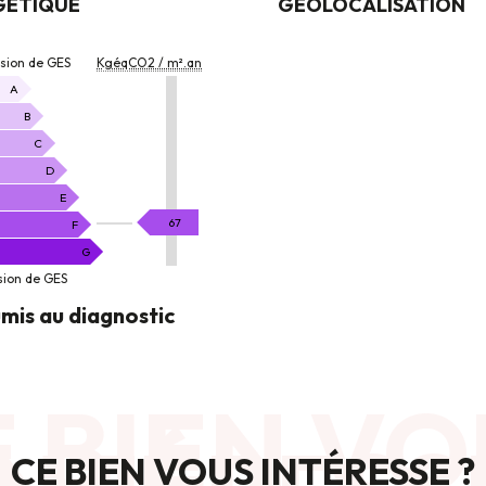
GÉTIQUE
GÉOLOCALISATION
ON
ssion de GES
KgéqCO2 / m².an
A
B
C
D
E
KgéqCO2
67
F
/
G
m².an
sion de GES
mis au diagnostic
 BIEN VO
CE BIEN VOUS INTÉRESSE ?