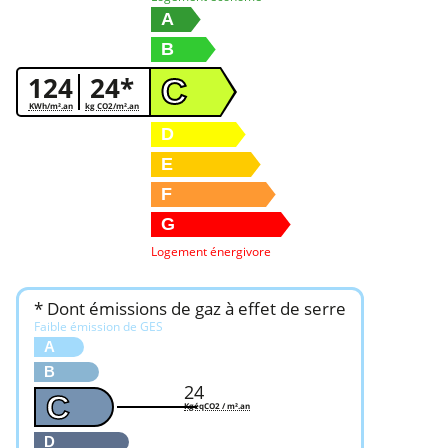
A
B
124
24*
C
KWh/m².an
kg CO2/m².an
D
E
F
G
Logement énergivore
* Dont émissions de gaz à effet de serre
Faible émission de GES
A
B
24
C
KgéqCO2 / m².an
D