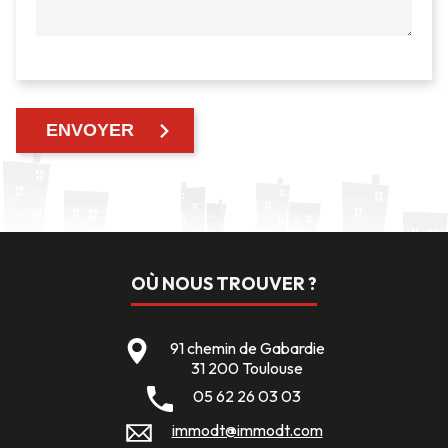
OÙ NOUS TROUVER ?
91 chemin de Gabardie
31 200 Toulouse
05 62 26 03 03
immodt@immodt.com