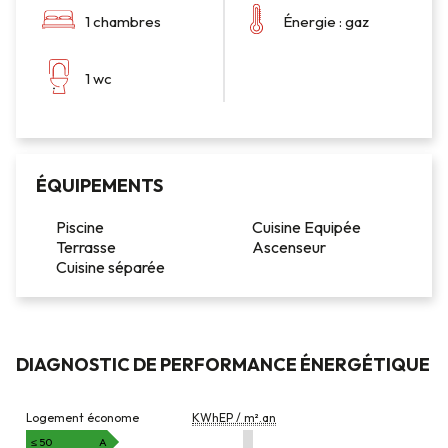
1 chambres
Énergie : gaz
1 wc
ÉQUIPEMENTS
Piscine
Cuisine Equipée
Terrasse
Ascenseur
Cuisine séparée
DIAGNOSTIC DE PERFORMANCE ÉNERGÉTIQUE
DIAGNOSTIC
Logement économe
KWhEP / m².an
DE
PERFORMANCE
≤ 50
A