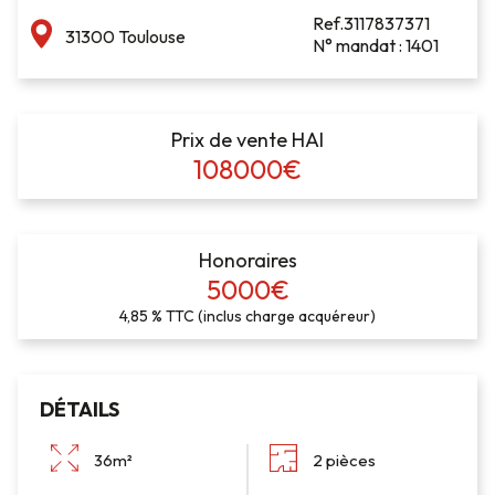
Ref.3117837371
31300 Toulouse
N° mandat : 1401
Prix de vente HAI
108000€
Honoraires
5000€
4,85 % TTC (inclus charge acquéreur)
DÉTAILS
36m²
2 pièces