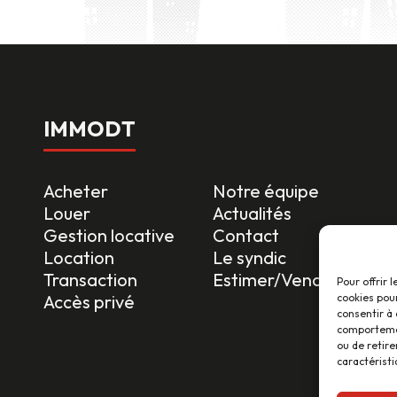
IMMODT
Acheter
Notre équipe
Louer
Actualités
Gestion locative
Contact
Location
Le syndic
Transaction
Estimer/Vendre
Pour offrir 
cookies pour
Accès privé
consentir à 
comportement
ou de retire
caractéristi