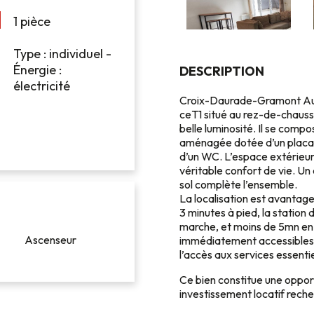
1 pièce
Type : individuel -
Énergie :
DESCRIPTION
électricité
Croix-Daurade-Gramont Au s
ceT1 situé au rez-de-chauss
belle luminosité. Il se compo
aménagée dotée d’un placard
d’un WC. L’espace extérieur
véritable confort de vie. U
sol complète l’ensemble.
La localisation est avantageu
3 minutes à pied, la station
marche, et moins de 5mn en
Ascenseur
immédiatement accessibles ,
l’accès aux services essentie
Ce bien constitue une oppor
investissement locatif rec