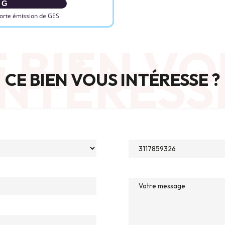
G
orte émission de GES
 BIEN VO
INTÉRESS
CE BIEN VOUS INTÉRESSE ?