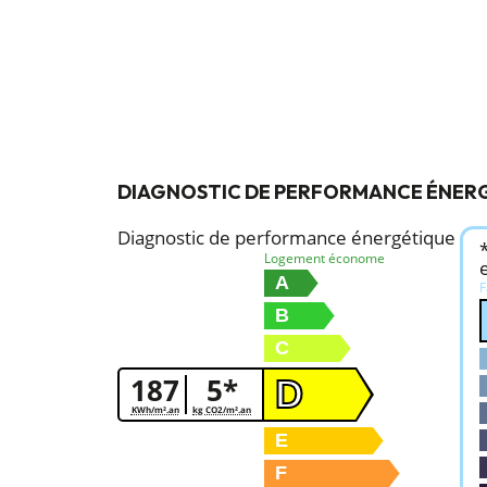
DIAGNOSTIC DE PERFORMANCE ÉNER
Diagnostic de performance énergétique
Logement économe
A
F
B
C
187
5*
D
KWh/m².an
kg CO2/m².an
E
F