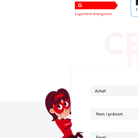
G
F
Logement énergivore
CE