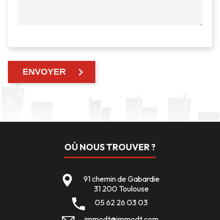
OÙ NOUS TROUVER ?
91 chemin de Gabardie
31 200 Toulouse
05 62 26 03 03
immodt@immodt.com