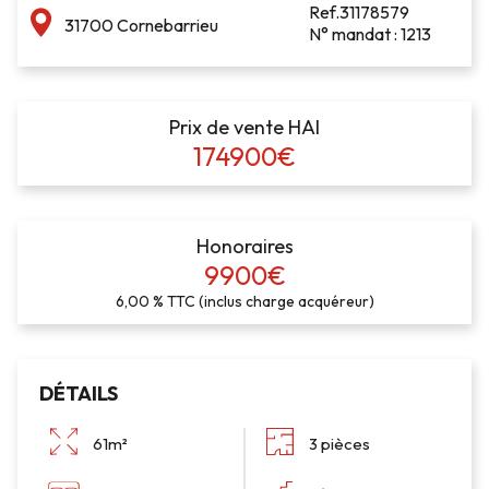
Ref.31178579
31700 Cornebarrieu
N° mandat : 1213
Prix de vente HAI
174900€
Honoraires
9900€
6,00 % TTC (inclus charge acquéreur)
DÉTAILS
61m²
3 pièces