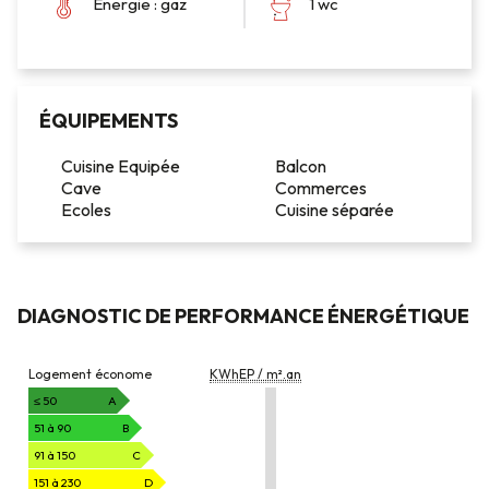
Énergie : gaz
1 wc
ÉQUIPEMENTS
Cuisine Equipée
Balcon
Cave
Commerces
Ecoles
Cuisine séparée
DIAGNOSTIC DE PERFORMANCE ÉNERGÉTIQUE
DIAGNOSTIC
Logement économe
KWhEP / m².an
DE
PERFORMANCE
≤ 50
A
ÉNERGÉTIQUE
51 à 90
B
91 à 150
C
151 à 230
D