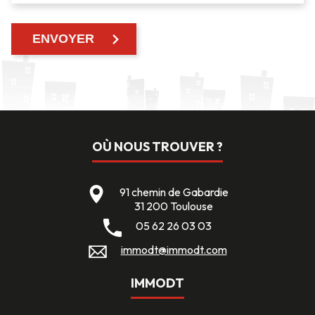
OÙ NOUS TROUVER ?
91 chemin de Gabardie
31 200 Toulouse
05 62 26 03 03
immodt@immodt.com
IMMODT