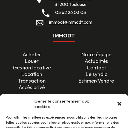
31 200 Toulouse
05 62 26 03 03
immodt@immodt.com
IMMODT
Acheter
Notre équipe
Louer
Actualités
Gestion locative
Contact
Location
Le syndic
Transaction
Estimer/Vendre
Accès privé
SUIVEZ-NOUS !
Gérer le consentement aux
cookies
Pour offrir les meilleures expériences, nous utilisons des technologies
telles que les cookies pour stocker et/ou accéder aux informations des
appareils. Le fait de consentir à ces technologies nous permettra de