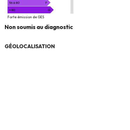
56 à 80
F
> 80
G
Forte émission de GES
Non soumis au diagnostic
GÉOLOCALISATION