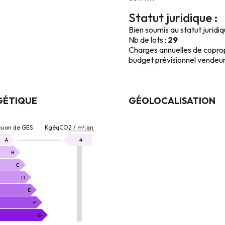
Statut juridique :
Bien soumis au statut juridi
Nb de lots :
29
Charges annuelles de copro
budget prévisionnel vendeur
GÉTIQUE
GÉOLOCALISATION
ON
ssion de GES
KgéqCO2 / m².an
KgéqCO2
A
4
/
B
m².an
C
D
E
F
G