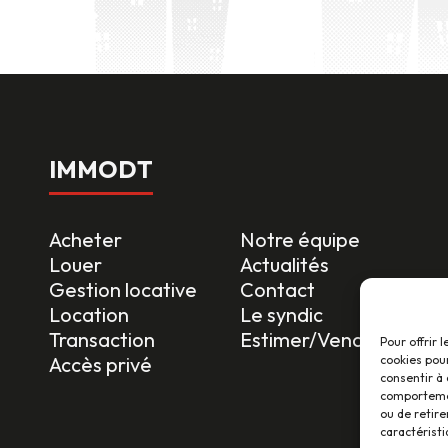
IMMODT
Acheter
Notre équipe
Louer
Actualités
Gestion locative
Contact
Location
Le syndic
Transaction
Estimer/Vendre
Pour offrir 
cookies pour
Accès privé
consentir à 
comportement
ou de retire
caractéristi