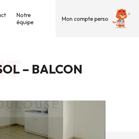
act
Notre
Mon compte perso
équipe
NT
SOL – BALCON