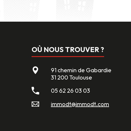
OÙ NOUS TROUVER ?
91 chemin de Gabardie
31 200 Toulouse
05 62 26 03 03
immodt@immodt.com