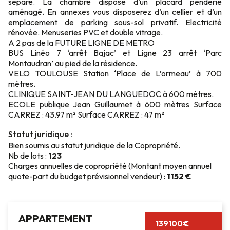
séparé. La chambre dispose d’un placard penderie
aménagé. En annexes vous disposerez d’un cellier et d’un
emplacement de parking sous-sol privatif. Electricité
rénovée. Menuseries PVC et double vitrage.
A 2 pas de la FUTURE LIGNE DE METRO
BUS Linéo 7 ‘arrêt Bajac’ et Ligne 23 arrêt ‘Parc
Montaudran’ au pied de la résidence.
VELO TOULOUSE Station ‘Place de L’ormeau’ à 700
mètres.
CLINIQUE SAINT-JEAN DU LANGUEDOC à 600 mètres.
ECOLE publique Jean Guillaumet à 600 mètres Surface
CARREZ : 43.97 m² Surface CARREZ : 47 m²
Statut juridique :
Bien soumis au statut juridique de la Copropriété.
Nb de lots :
123
Charges annuelles de copropriété (Montant moyen annuel
quote-part du budget prévisionnel vendeur) :
1152 €
APPARTEMENT
139100€