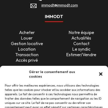
immodt@immodt.com
IMMODT
Acheter
Notre équipe
Louer
Actualités
Gestion locative
Contact
Location
Le syndic
Transaction
Estimer/Vendre
Accès privé
SUIVEZ-NOUS !
Gérer le consentement aux
cookies
Pour offrir les meilleures expériences, nous utilisons des technologies
telles que les cookies pour stocker et/ou accéder aux informations des
appareils. Le fait de consentir à ces technologies nous permettra de
traiter des données telles que le comportement de navigation ou les ID
uniques sur ce site. Le fait de ne pas consentir ou de retirer son
LES AVIS CLIENTS
consentement peut avoir un effet négatif sur certaines caractéristiques