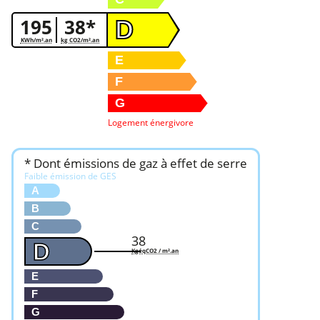
195
38*
D
KWh/m².an
kg CO2/m².an
E
F
G
Logement énergivore
* Dont émissions de gaz à effet de serre
Faible émission de GES
A
B
C
38
D
KgéqCO2 / m².an
E
F
G