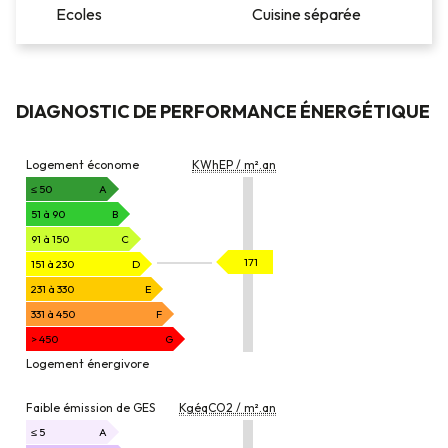
Ecoles
Cuisine séparée
DIAGNOSTIC DE PERFORMANCE ÉNERGÉTIQUE
DIAGNOSTIC
Logement économe
KWhEP / m².an
DE
PERFORMANCE
≤ 50
A
ÉNERGÉTIQUE
51 à 90
B
91 à 150
C
KWhEP
171
151 à 230
D
/
231 à 330
E
m².an
331 à 450
F
> 450
G
Logement énergivore
EMISSION
Faible émission de GES
KgéqCO2 / m².an
DE
GAZ
≤ 5
A