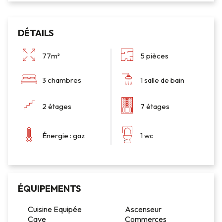
DÉTAILS
77m²
5 pièces
3 chambres
1 salle de bain
2 étages
7 étages
Énergie : gaz
1 wc
ÉQUIPEMENTS
Cuisine Equipée
Ascenseur
Cave
Commerces