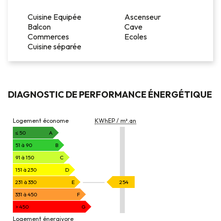
Cuisine Equipée
Ascenseur
Balcon
Cave
Commerces
Ecoles
Cuisine séparée
DIAGNOSTIC DE PERFORMANCE ÉNERGÉTIQUE
DIAGNOSTIC
Logement économe
KWhEP / m².an
DE
PERFORMANCE
≤ 50
A
ÉNERGÉTIQUE
51 à 90
B
91 à 150
C
151 à 230
D
KWhEP
231 à 330
E
254
/
331 à 450
F
m².an
> 450
G
Logement énergivore