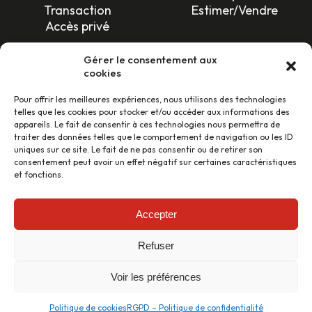
Transaction
Estimer/Vendre
Accès privé
SUIVEZ-NOUS !
Gérer le consentement aux
cookies
Pour offrir les meilleures expériences, nous utilisons des technologies
telles que les cookies pour stocker et/ou accéder aux informations des
appareils. Le fait de consentir à ces technologies nous permettra de
traiter des données telles que le comportement de navigation ou les ID
uniques sur ce site. Le fait de ne pas consentir ou de retirer son
LES AVIS CLIENTS
consentement peut avoir un effet négatif sur certaines caractéristiques
et fonctions.
46 avis
Accepter
Refuser
Conception et réalisation :
cleverdev.fr
–
Mentions légales
–
Politique de confidentialité
–
Tarifs et prestations
Voir les préférences
Copyright © Immobilière de Toulouse 2024 – All rights
reserved
Politique de cookies
RGPD – Politique de confidentialité