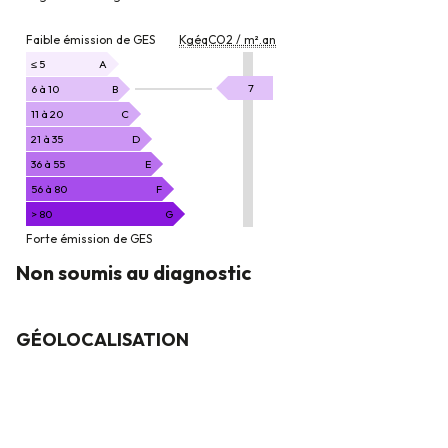
EMISSION
Faible émission de GES
KgéqCO2 / m².an
DE
GAZ
≤ 5
A
À
KgéqCO2
7
6 à 10
B
EFFET
/
11 à 20
C
DE
m².an
21 à 35
D
SERRE
36 à 55
E
56 à 80
F
> 80
G
Forte émission de GES
Non soumis au diagnostic
GÉOLOCALISATION