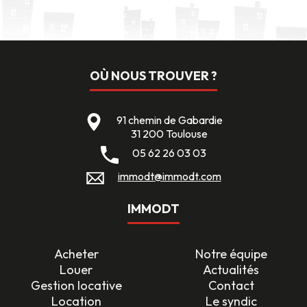
OÙ NOUS TROUVER ?
91 chemin de Gabardie
31 200 Toulouse
05 62 26 03 03
immodt@immodt.com
IMMODT
Acheter
Notre équipe
Louer
Actualités
Gestion locative
Contact
Location
Le syndic